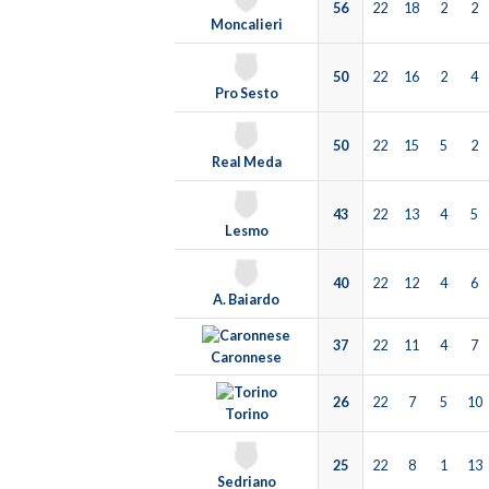
56
22
18
2
2
Moncalieri
50
22
16
2
4
Pro Sesto
50
22
15
5
2
Real Meda
43
22
13
4
5
Lesmo
40
22
12
4
6
A. Baiardo
37
22
11
4
7
Caronnese
26
22
7
5
10
Torino
25
22
8
1
13
Sedriano