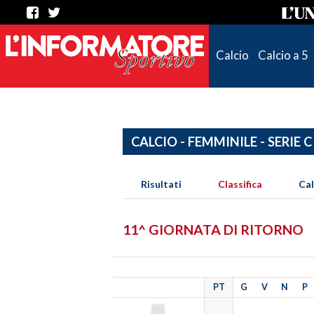
Calcio
Calcio a 5
CALCIO - FEMMINILE - SERIE C
Risultati
Classifica
Ca
11^ GIORNATA DI RITORNO
PT
G
V
N
P