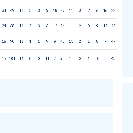
34
49
11
3
3
5
18
27
11
3
2
6
16
22
24
68
11
2
3
6
12
26
11
2
0
9
12
42
16
90
11
1
1
9
9
43
11
2
1
8
7
47
15
101
11
0
0
11
7
58
11
0
1
10
8
43