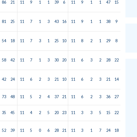
86
21
11
9
1
1
39
6
11
9
1
1
47
15
81
25
11
7
1
3
43
16
11
9
1
1
38
9
54
18
11
7
3
1
25
10
11
8
2
1
29
8
58
42
11
7
1
3
30
20
11
6
3
2
28
22
42
24
11
6
2
3
21
10
11
6
2
3
21
14
73
48
11
5
2
4
37
21
11
6
2
3
36
27
35
45
11
4
2
5
20
23
11
3
3
5
15
22
52
39
11
5
0
6
28
21
11
3
1
7
24
18