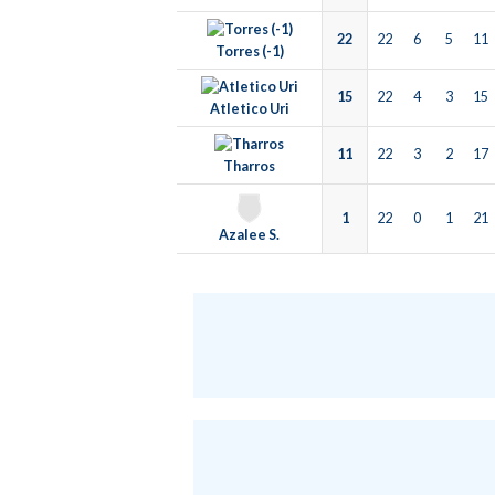
22
22
6
5
11
Torres (-1)
15
22
4
3
15
Atletico Uri
11
22
3
2
17
Tharros
1
22
0
1
21
Azalee S.