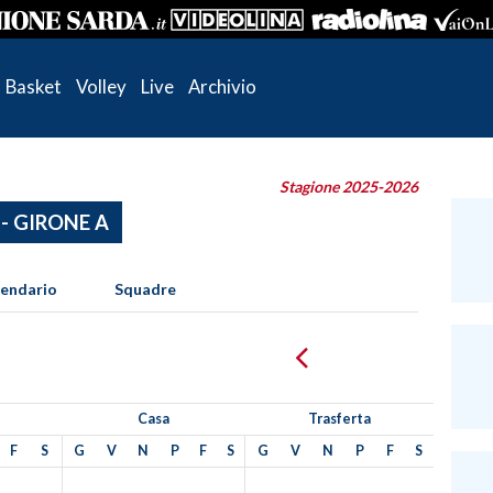
Basket
Volley
Live
Archivio
Stagione 2025-2026
 - GIRONE A
lendario
Squadre
Casa
Trasferta
F
S
G
V
N
P
F
S
G
V
N
P
F
S