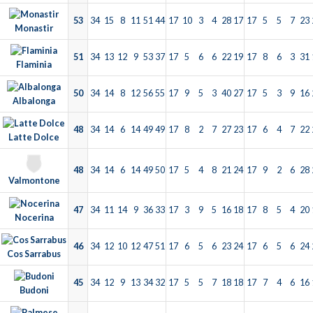
53
34
15
8
11
51
44
17
10
3
4
28
17
17
5
5
7
23
Monastir
51
34
13
12
9
53
37
17
5
6
6
22
19
17
8
6
3
31
Flaminia
50
34
14
8
12
56
55
17
9
5
3
40
27
17
5
3
9
16
Albalonga
48
34
14
6
14
49
49
17
8
2
7
27
23
17
6
4
7
22
Latte Dolce
48
34
14
6
14
49
50
17
5
4
8
21
24
17
9
2
6
28
Valmontone
47
34
11
14
9
36
33
17
3
9
5
16
18
17
8
5
4
20
Nocerina
46
34
12
10
12
47
51
17
6
5
6
23
24
17
6
5
6
24
Cos Sarrabus
45
34
12
9
13
34
32
17
5
5
7
18
18
17
7
4
6
16
Budoni