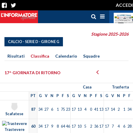
ACCEDI
Stagione 2025-2026
CALCIO - SERIE D - GIRONE G
Risultati
Classifica
Calendario
Squadre
17^ GIORNATA DI RITORNO
Casa
Trasferta
PT
G
V
N
P
F
S
G
V
N
P
F
S
G
V
N
P
F
87
34
27
6
1
75
23
17
13
4
0
41
13
17
14
2
1
34
Scafatese
60
34
17
9
8
64
46
17
10
5
2
36
17
17
7
4
6
28
Trastevere