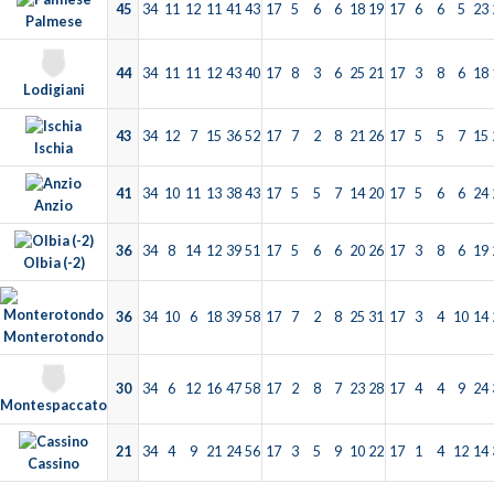
45
34
11
12
11
41
43
17
5
6
6
18
19
17
6
6
5
23
Palmese
44
34
11
11
12
43
40
17
8
3
6
25
21
17
3
8
6
18
Lodigiani
43
34
12
7
15
36
52
17
7
2
8
21
26
17
5
5
7
15
Ischia
41
34
10
11
13
38
43
17
5
5
7
14
20
17
5
6
6
24
Anzio
36
34
8
14
12
39
51
17
5
6
6
20
26
17
3
8
6
19
Olbia (-2)
36
34
10
6
18
39
58
17
7
2
8
25
31
17
3
4
10
14
Monterotondo
30
34
6
12
16
47
58
17
2
8
7
23
28
17
4
4
9
24
Montespaccato
21
34
4
9
21
24
56
17
3
5
9
10
22
17
1
4
12
14
Cassino