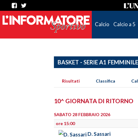
Calcio
Calcio a 5
BASKET - SERIE A1 FEMMINIL
Risultati
Classifica
Ca
10^ GIORNATA DI RITORNO
SABATO 28 FEBBRAIO 2026
ore 15:00
D. Sassari