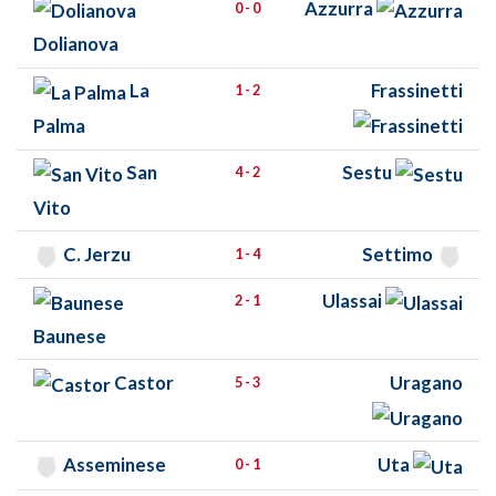
Azzurra
0 - 0
Dolianova
La
Frassinetti
1 - 2
Palma
San
Sestu
4 - 2
Vito
C. Jerzu
Settimo
1 - 4
Ulassai
2 - 1
Baunese
Castor
Uragano
5 - 3
Asseminese
Uta
0 - 1