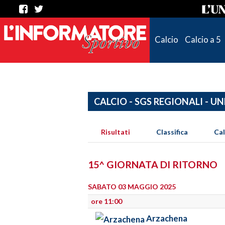
Calcio
Calcio a 5
CALCIO - SGS REGIONALI - UN
Risultati
Classifica
Ca
15^ GIORNATA DI RITORNO
SABATO 03 MAGGIO 2025
ore 11:00
Arzachena