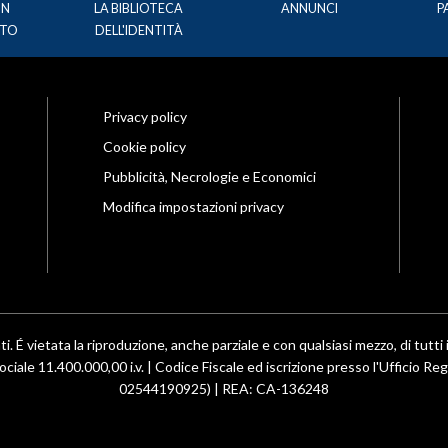
UN
LA BIBLIOTECA
ANNUNCI
P
TO
DELL'IDENTITÀ
Privacy policy
Cookie policy
Pubblicità, Necrologie e Economici
Modifica impostazioni privacy
ti. É vietata la riproduzione, anche parziale e con qualsiasi mezzo, di tutti i
ociale 11.400.000,00 i.v. | Codice Fiscale ed iscrizione presso l'Ufficio R
02544190925) | REA: CA-136248