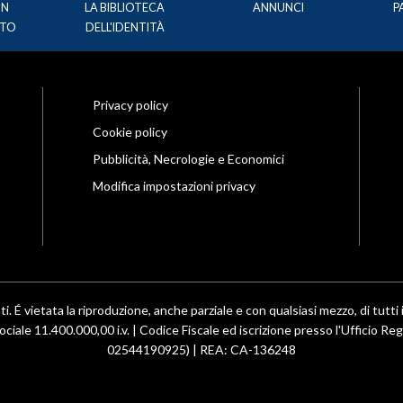
UN
LA BIBLIOTECA
ANNUNCI
P
TO
DELL'IDENTITÀ
Privacy policy
Cookie policy
Pubblicità, Necrologie e Economici
Modifica impostazioni privacy
ti. É vietata la riproduzione, anche parziale e con qualsiasi mezzo, di tutti i
ociale 11.400.000,00 i.v. | Codice Fiscale ed iscrizione presso l'Ufficio R
02544190925) | REA: CA-136248