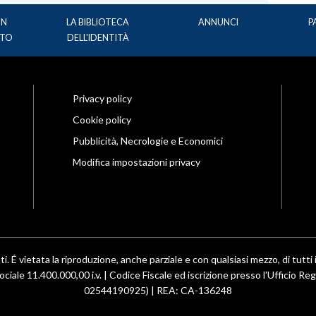
UN
LA BIBLIOTECA
ANNUNCI
P
TO
DELL'IDENTITÀ
Privacy policy
Cookie policy
Pubblicità, Necrologie e Economici
Modifica impostazioni privacy
ti. É vietata la riproduzione, anche parziale e con qualsiasi mezzo, di tutti i
ociale 11.400.000,00 i.v. | Codice Fiscale ed iscrizione presso l'Ufficio R
02544190925) | REA: CA-136248