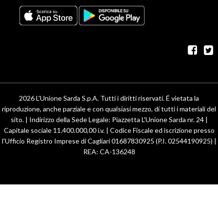
fac
t
2026 L'Unione Sarda S.p.A. Tutti i diritti riservati. É vietata la
riproduzione, anche parziale e con qualsiasi mezzo, di tutti i materiali del
sito. | Indirizzo della Sede Legale: Piazzetta L'Unione Sarda nr. 24 |
Capitale sociale 11.400.000,00 i.v. | Codice Fiscale ed iscrizione presso
l'Ufficio Registro Imprese di Cagliari 01687830925 (P.I. 02544190925) |
REA: CA-136248