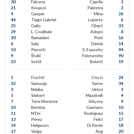
30
Falcone
Caprile
1
21
Kouassi
Palestra
2
4
Gaspar
Mina
26
44
Tiago Gabriel
Luperto
6
25
Gallo
Obert
33
29
L. Coulibaly
Adopo
8
20
Ramadani
Prati
16
6
Sala
Deiola
14
50
Pierotti
S. Esposito
94
9
Štulić
Folorunsho
90
23
Sottil
Belotti
19
1
Früchtl
Ciocci
24
32
Samooja
Sarno
34
3
Ndaba
Idrissi
3
5
Siebert
Mazzitelli
4
7
Tete Morente
Kılıçsoy
9
10
Berisha
Gaetano
10
11
N'Dri
Rodríguez
15
13
Pérez
Felici
17
14
Helgason
Di Pardo
18
17
Veiga
Rog
20