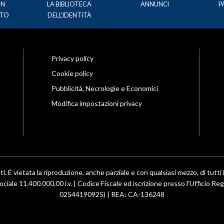
UN
LA BIBLIOTECA
ANNUNCI
P
TO
DELL'IDENTITÀ
Privacy policy
Cookie policy
Pubblicità, Necrologie e Economici
Modifica impostazioni privacy
ti. É vietata la riproduzione, anche parziale e con qualsiasi mezzo, di tutti i
ociale 11.400.000,00 i.v. | Codice Fiscale ed iscrizione presso l'Ufficio R
02544190925) | REA: CA-136248