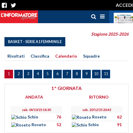
ACCEDI
Stagione 2025-2026
BASKET - SERIE A1 FEMMINILE
Risultati
Classifica
Calendario
Squadre
1
2
3
4
5
6
7
8
9
10
11
1^ GIORNATA
ANDATA
RITORNO
sab. 04/10/25 18:30
sab. 20/12/25 20:45
Schio
76
Roseto
62
Roseto
52
Schio
91