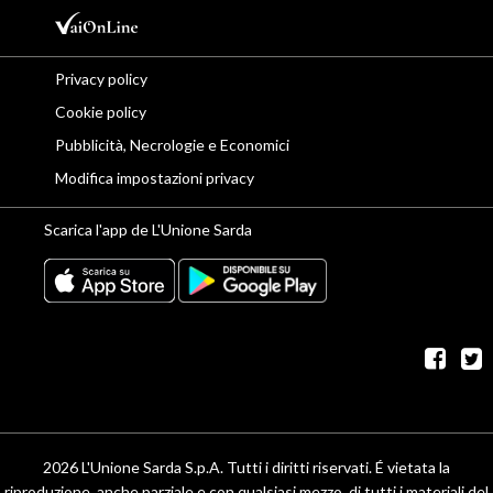
Privacy policy
Cookie policy
Pubblicità, Necrologie e Economici
Modifica impostazioni privacy
Scarica l'app de L'Unione Sarda
fac
t
2026 L'Unione Sarda S.p.A. Tutti i diritti riservati. É vietata la
riproduzione, anche parziale e con qualsiasi mezzo, di tutti i materiali del